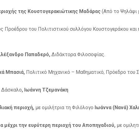
εριοχής της Κουστογερακιώτικης Μαδάρας
(Από το Ψηλάφι 
ς Προέδρου του Πολιτιστικού συλλόγου Κουστογεράκου και η
λέξανδρο Παπαδερό,
Διδάκτορα Φιλοσοφίας.
κά Μπασιά,
Πολιτικό Μηχανικό – Μαθηματικό, Πρόεδρο του Σ
ν Δάσκαλο
, Ιωάννη Τζεμανάκη
λιακή περιοχή,
με ομιλήτρια τη Φιλόλογο
Ιωάννα (Νανά) Χαλ
α μέχρι την ευρύτερη περιοχή του Αποπηγαδιού,
με ομιλητ