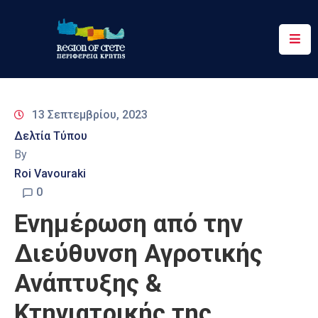
Περιφέρεια
Ενημέρωση
13 Σεπτεμβρίου, 2023
Έργα
Δελτία Τύπου
&
By
Δράσεις
Roi Vavouraki
Ψηφιακές
0
Υπηρεσίες
Ενημέρωση από την
Επικοινωνία
Διεύθυνση Αγροτικής
Ανάπτυξης &
Κτηνιατρικής της