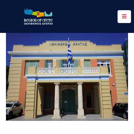
Περιφέρεια
Ενημέρωση
Έργα
&
Δράσεις
Ψηφιακές
Υπηρεσίες
Επικοινωνία