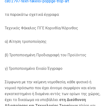
cat/2797-texn-fakeloi-poppge-trop-art
τα παρακάτω σχετικά έγγραφα:
Τεχνικός Φάκελος ΠΓΕ Κορινθία/Κόρινθος
α) Αίτηση τροποποίησης
β) Τροποποιημένη Προδιαγραφή του Προϊόντος
γ) Τροποποιημένο Ενιαίο Έγγραφο
Σύμφωνα με την κείμενη νομοθεσία, κάθε φυσικό ή
νομικό πρόσωπο που έχει έννομο συμφέρον και είναι
εγκατεστημένο ή διαμένει εντός των ορίων της χώρας,
έχει το δικαίωμα να υποβάλλει
στη Διεύθυνση
Αξιοποίησης και Τεχνολογίας Τροφίμων
πλήρη και