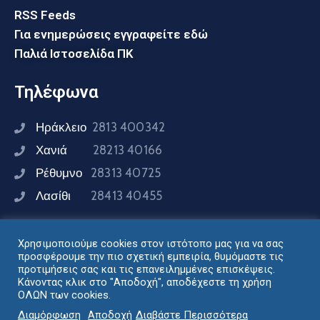
RSS Feeds
Για ενημερώσεις εγγραφείτε εδώ
Παλιά Ιστοσελίδα ΠΚ
Τηλέφωνα
Ηράκλειο
2813 400342
Χανιά
28213 40166
Ρέθυμνο
28313 40725
Λασίθι
28413 40455
Χρησιμοποιούμε cookies στον ιστότοπο μας για να σας
Συνδεθείτε μαζί μας
προσφέρουμε την πιο σχετική εμπειρία, θυμόμαστε τις
προτιμήσεις σας και τις επανειλημμένες επισκέψεις.
Κάνοντας κλικ στο "Αποδοχή", αποδέχεστε τη χρήση
ΟΛΩΝ των cookies.
Σχεδιασμός - Ανάπτυξη: Διεύθυνση Ηλεκτρονικής
Διαμόρφωση
Αποδοχή
Διαβάστε Περισσότερα
Διακυβέρνησης Περιφέρειας Κρήτης © 2024