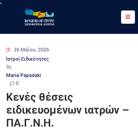
Περιφέρεια
Ενημέρωση
26 Μαΐου, 2026
Έργα
Ιατροί Ειδικότητες
&
By
Δράσεις
Maria Papadaki
Ψηφιακές
0
Υπηρεσίες
Κενές θέσεις
Επικοινωνία
ειδικευομένων ιατρών –
ΠΑ.Γ.Ν.Η.