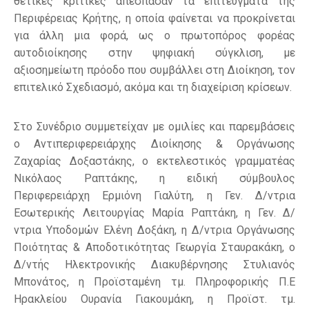
θετικές κριτικές απέσπασαν τα επιτεύγματα της
Περιφέρειας Κρήτης, η οποία φαίνεται να προκρίνεται
για άλλη μια φορά, ως ο πρωτοπόρος φορέας
αυτοδιοίκησης στην ψηφιακή σύγκλιση, με
αξιοσημείωτη πρόοδο που συμβάλλει στη Διοίκηση, τον
επιτελικό Σχεδιασμό, ακόμα και τη διαχείριση κρίσεων.
Στο Συνέδριο συμμετείχαν με ομιλίες και παρεμβάσεις
ο Αντιπεριφερειάρχης Διοίκησης & Οργάνωσης
Ζαχαρίας Δοξαστάκης, ο εκτελεστικός γραμματέας
Νικόλαος Ραπτάκης, η ειδική σύμβουλος
Περιφερειάρχη Ερμιόνη Γιαλύτη, η Γεν. Δ/ντρια
Εσωτερικής Λειτουργίας Μαρία Ραπτάκη, η Γεν. Δ/
ντρια Υποδομών Ελένη Δοξάκη, η Δ/ντρια Οργάνωσης
Ποιότητας & Αποδοτικότητας Γεωργία Σταυρακάκη, ο
Δ/ντής Ηλεκτρονικής Διακυβέρνησης Στυλιανός
Μπονάτος, η Προϊσταμένη τμ. Πληροφορικής Π.Ε
Ηρακλείου Ουρανία Γιακουμάκη, η Προϊστ. τμ.