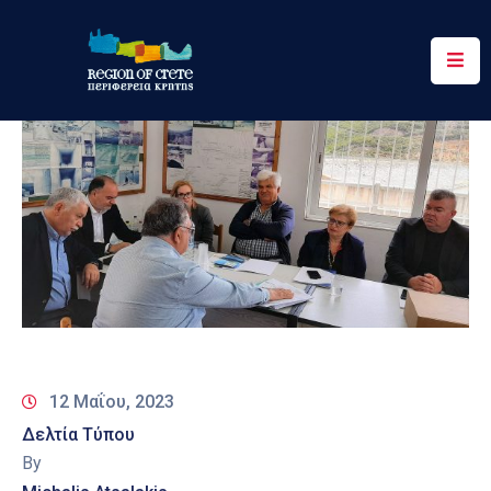
Περιφέρεια
Ενημέρωση
Έργα
&
Δράσεις
Ψηφιακές
Υπηρεσίες
Επικοινωνία
12 Μαΐου, 2023
Δελτία Τύπου
By