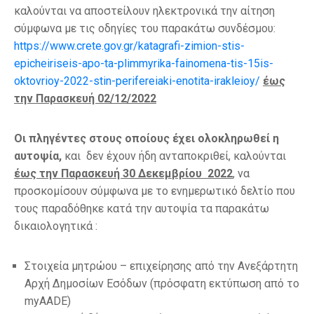
καλούνται να αποστείλουν ηλεκτρονικά την αίτηση
σύμφωνα με τις οδηγίες του παρακάτω συνδέσμου:
https://www.crete.gov.gr/katagrafi-zimion-stis-
epicheiriseis-apo-ta-plimmyrika-fainomena-tis-15is-
oktovrioy-2022-stin-perifereiaki-enotita-irakleioy/
έως
την Παρασκευή 02/12/2022
Οι πληγέντες στους οποίους έχει ολοκληρωθεί η
αυτοψία,
και δεν έχουν ήδη ανταποκριθεί, καλούνται
έως την Παρασκευή 30 Δεκεμβρίου 2022
,
να
προσκομίσουν σύμφωνα με το ενημερωτικό δελτίο που
τους παραδόθηκε κατά την αυτοψία τα παρακάτω
δικαιολογητικά :
Στοιχεία μητρώου – επιχείρησης από την Ανεξάρτητη
Αρχή Δημοσίων Εσόδων (πρόσφατη εκτύπωση από το
myAADE)