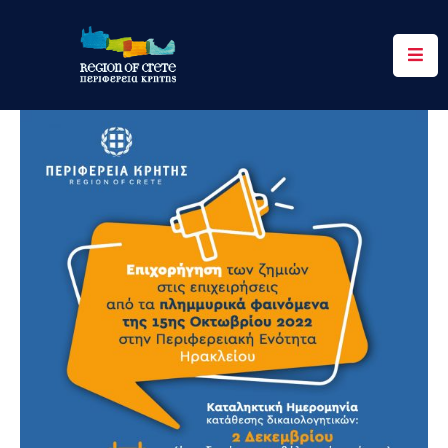
Περιφέρεια
Ενημέρωση
Έργα
&
Δράσεις
Ψηφιακές
Υπηρεσίες
Επικοινωνία