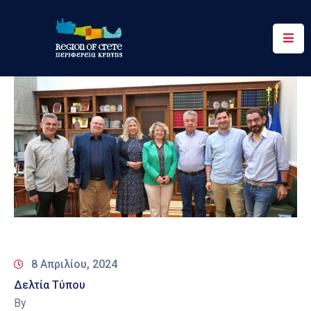
Περιφέρεια
Ενημέρωση
Έργα
&
Δράσεις
Ψηφιακές
Υπηρεσίες
Επικοινωνία
8 Απριλίου, 2024
Δελτία Τύπου
By