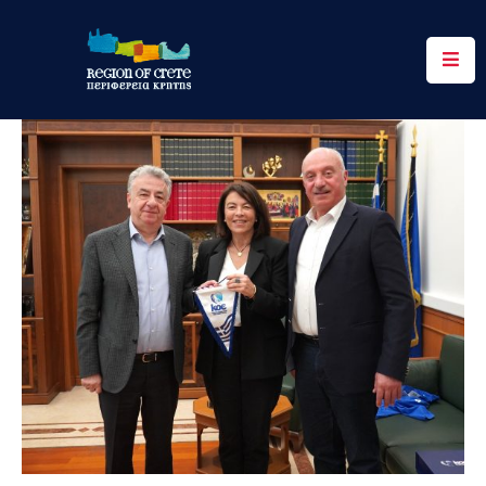
Περιφέρεια
Ενημέρωση
Έργα
&
Δράσεις
Ψηφιακές
Υπηρεσίες
Επικοινωνία