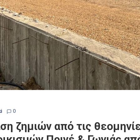
i
0
αση ζημιών από τις θεομην
οικισμών Πρινέ & Γωνιάς απ