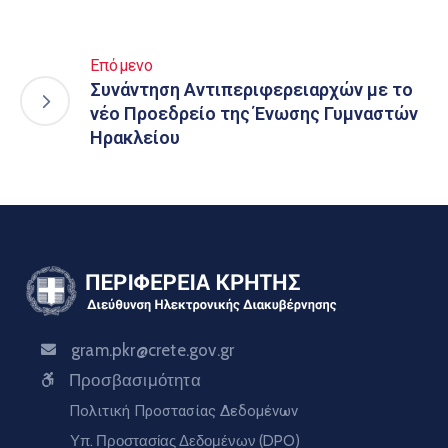
Επόμενο
Συνάντηση Αντιπεριφερειαρχών με το
νέο Προεδρείο της Ένωσης Γυμναστών
Ηρακλείου
gram.pkr@crete.gov.gr
Προσβασιμότητα
Πολιτική Προστασίας Δεδομένων
Υπ. Προστασίας Δεδομένων (DPO)