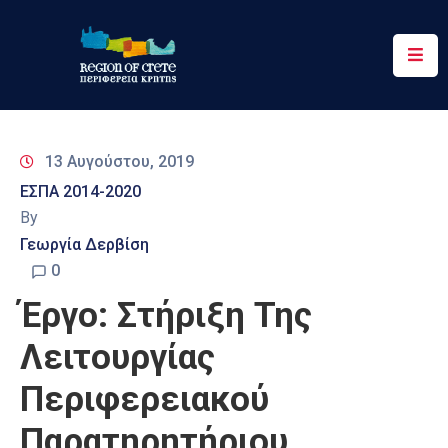
Περιφέρεια
Ενημέρωση
13 Αυγούστου, 2019
Έργα
ΕΣΠΑ 2014-2020
&
By
Δράσεις
Γεωργία Δερβίση
Ψηφιακές
0
Υπηρεσίες
Έργο: Στήριξη Της
Επικοινωνία
Λειτουργίας
Περιφερειακού
Παρατηρητήριου