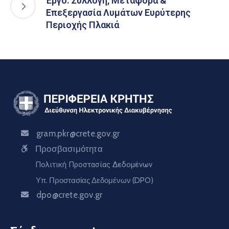
Έργο: Συλλογή, Μεταφορά &
Επεξεργασία Λυμάτων Ευρύτερης
Περιοχής Πλακιά
gram.pkr@crete.gov.gr
Προσβασιμότητα
Πολιτική Προστασίας Δεδομένων
Υπ. Προστασίας Δεδομένων (DPO)
dpo@crete.gov.gr