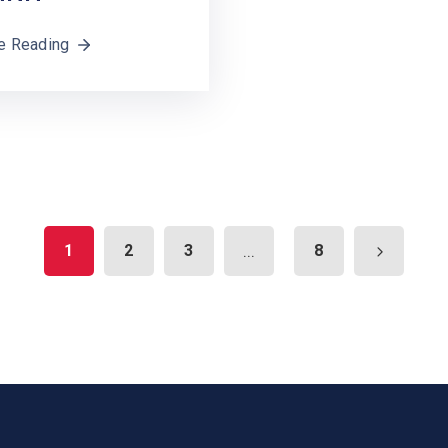
e Reading
1
2
3
...
8