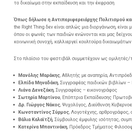
το δικαίωμα στην εκπαίδευση και την έκφραση.
Όπως δήλωσε η Αντιπεριφερειάρχης Πολιτισμού και
the Right Thing δεν είναι απλώς μια διοργάνωση, είναι
όπου οι φωνές των παιδιών ενώνονται και μας δείχνου
κοινωνική συνοχή, καλλιεργεί κουλτούρα δικαιωμάτων κ
Στο πλαίσιο του φεστιβάλ συμμετέχουν ως ομιλητές/τ
Μανόλης Μαράκης
, Αθλητής με αναπηρία, Αντιπρό
Ελπίδα Μηναδάκη
, Συγγραφέας παιδικών βιβλίων –
Λιάνα Δενεζάκη
, Συγγραφέας – εικονογράφος
Σωτηρία Μαρτίνου
, Επόπτρια Εκπαίδευσης Πρωτοβ
Δρ. Γιώργος Νάκος
, Ψυχολόγος, Διεύθυνση Κυβερνο
Κωνσταντίνος Σύρμος
, Λογοτέχνης, αρθρογράφος,
Βάλια Καλαϊτζή
, Σύμβουλος έμφυλης ισότητας, συμ
Κατερίνα Μπαντινάκη
, Πρόεδρος Τμήματος Φιλοσοφ