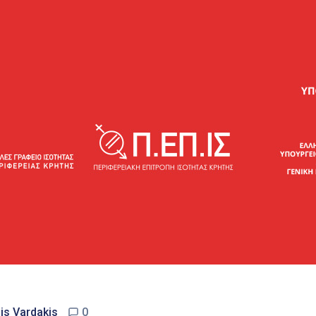
is Vardakis
0