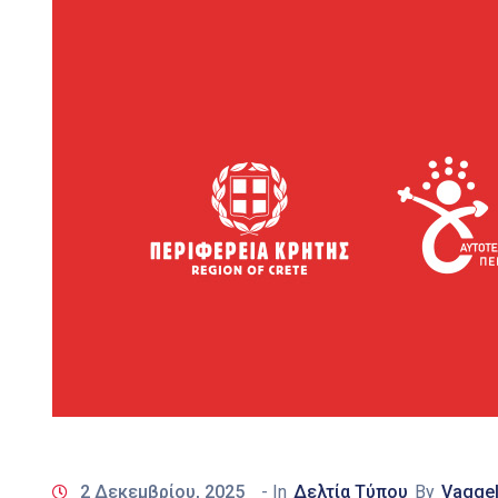
2 Δεκεμβρίου, 2025
- In
Δελτία Τύπου
By
Vaggel