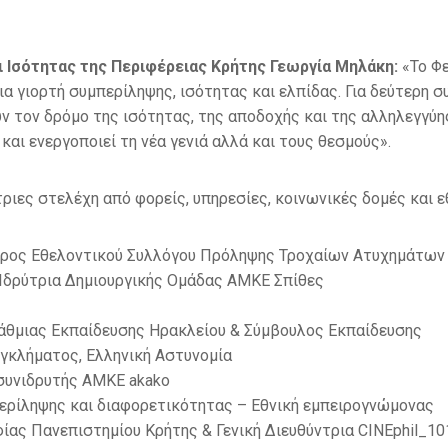
 Ισότητας της Περιφέρειας Κρήτης Γεωργία Μηλάκη:
«Το Φ
 μια γιορτή συμπερίληψης, ισότητας και ελπίδας. Για δεύτερη 
ν τον δρόμο της ισότητας, της αποδοχής και της αλληλεγγύης
αι ενεργοποιεί τη νέα γενιά αλλά και τους θεσμούς».
ριες στελέχη από φορείς, υπηρεσίες, κοινωνικές δομές και 
εδρος Εθελοντικού Συλλόγου Πρόληψης Τροχαίων Ατυχημάτων
 Ιδρύτρια Δημιουργικής Ομάδας ΑΜΚΕ Σπίθες
άθμιας Εκπαίδευσης Ηρακλείου & Σύμβουλος Εκπαίδευσης
εγκλήματος, Ελληνική Αστυνομία
 συνιδρυτής ΑΜΚΕ akako
περίληψης και διαφορετικότητας – Εθνική εμπειρογνώμονας
ίας Πανεπιστημίου Κρήτης & Γενική Διευθύντρια CINEphil_10