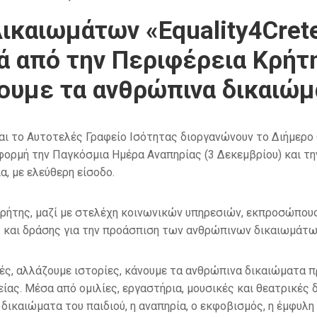
αιωμάτων «Equality4Crete 
ιά από την Περιφέρεια Κρήτ
νουμε τα ανθρώπινα δικαιώ
 και το Αυτοτελές Γραφείο Ισότητας διοργανώνουν το Διήμερ
με αφορμή την Παγκόσμια Ημέρα Αναπηρίας (3 Δεκεμβρίου) κα
α, με ελεύθερη είσοδο.
Κρήτης, μαζί με στελέχη κοινωνικών υπηρεσιών, εκπροσώπου
ς και δράσης για την προάσπιση των ανθρώπινων δικαιωμάτω
ς, αλλάζουμε ιστορίες, κάνουμε τα ανθρώπινα δικαιώματα πρ
ας. Μέσα από ομιλίες, εργαστήρια, μουσικές και θεατρικές δ
ικαιώματα του παιδιού, η αναπηρία, ο εκφοβισμός, η έμφυλη β