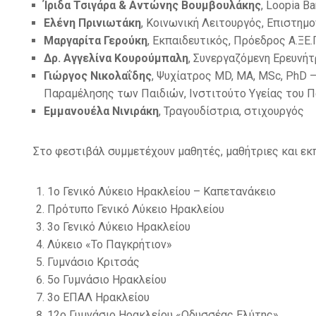
Ίριδα Τσιγάρα & Αντώνης Βουμβουλάκης
, Loopia B
Ελένη Πρινιωτάκη
, Κοινωνική Λειτουργός, Επιστημ
Μαργαρίτα Γερούκη
, Εκπαιδευτικός, Πρόεδρος Α.ΞΕ.
Δρ. Αγγελίνα Κουρούμπαλη
, Συνεργαζόμενη Ερευνή
Γιώργος Νικολαΐδης
, Ψυχίατρος MD, MA, MSc, PhD 
Παραμέλησης των Παιδιών, Ινστιτούτο Υγείας του Π
Εμμανουέλα Νινιράκη
, Τραγουδίστρια, στιχουργός
Στο φεστιβάλ συμμετέχουν μαθητές, μαθήτριες και εκπ
1ο Γενικό Λύκειο Ηρακλείου – Καπετανάκειο
Πρότυπο Γενικό Λύκειο Ηρακλείου
3ο Γενικό Λύκειο Ηρακλείου
Λύκειο «Το Παγκρήτιον»
Γυμνάσιο Κριτσάς
5ο Γυμνάσιο Ηρακλείου
3ο ΕΠΑΛ Ηρακλείου
12ο Γυμνάσιο Ηρακλείου «Οδυσσέας Ελύτης»