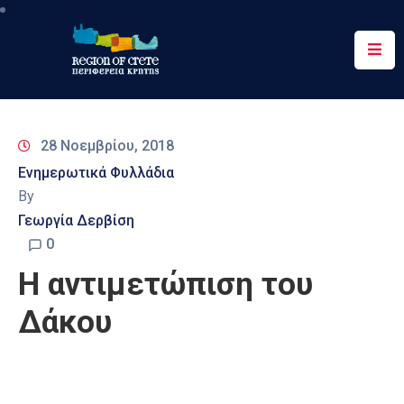
Περιφέρεια
Ενημέρωση
28 Νοεμβρίου, 2018
Έργα
Ενημερωτικά Φυλλάδια
&
By
Δράσεις
Γεωργία Δερβίση
Ψηφιακές
0
Υπηρεσίες
Η αντιμετώπιση του
Επικοινωνία
Δάκου