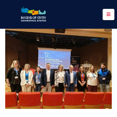
Περιφέρεια
Ενημέρωση
Έργα
&
Δράσεις
Ψηφιακές
Υπηρεσίες
Επικοινωνία