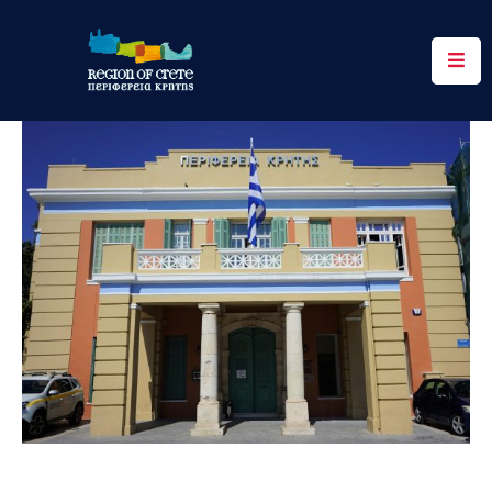
Περιφέρεια
Ενημέρωση
Έργα
&
Δράσεις
Ψηφιακές
Υπηρεσίες
Επικοινωνία