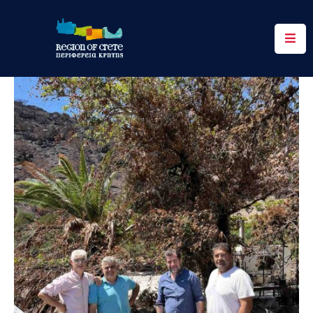
Περιφέρεια
Ενημέρωση
Έργα
&
Δράσεις
Ψηφιακές
Υπηρεσίες
Επικοινωνία