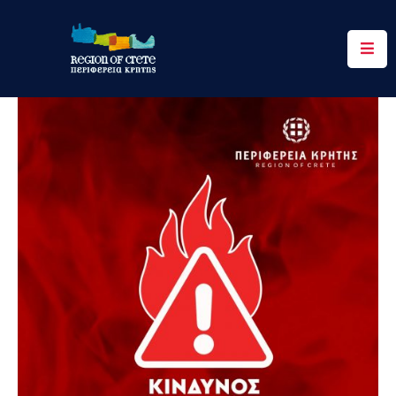
Περιφέρεια
Ενημέρωση
Έργα
&
Δράσεις
Ψηφιακές
Υπηρεσίες
Επικοινωνία