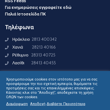
RSS Feeds
Για ενημερώσεις εγγραφείτε εδώ
Παλιά Ιστοσελίδα ΠΚ
Τηλέφωνα
Ηράκλειο
2813 400342
Χανιά
28213 40166
Ρέθυμνο
28313 40725
Λασίθι
28413 40455
Χρησιμοποιούμε cookies στον ιστότοπο μας για να σας
Συνδεθείτε μαζί μας
προσφέρουμε την πιο σχετική εμπειρία, θυμόμαστε τις
προτιμήσεις σας και τις επανειλημμένες επισκέψεις.
Κάνοντας κλικ στο "Αποδοχή", αποδέχεστε τη χρήση
ΟΛΩΝ των cookies.
Σχεδιασμός - Ανάπτυξη: Διεύθυνση Ηλεκτρονικής
Διαμόρφωση
Αποδοχή
Διαβάστε Περισσότερα
Διακυβέρνησης Περιφέρειας Κρήτης © 2024