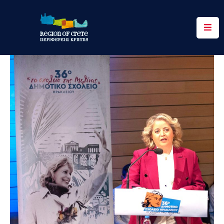
Περιφέρεια
Ενημέρωση
Έργα
&
Δράσεις
Ψηφιακές
Υπηρεσίες
Επικοινωνία