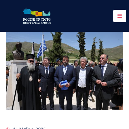
Περιφέρεια
Ενημέρωση
Έργα
&
Δράσεις
Ψηφιακές
Υπηρεσίες
Επικοινωνία