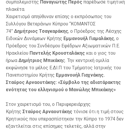
συμπολεμιστής
Παναγιώτης Περός
παρέδωσε τιμητική
πλακέτα.
Χαιρετισμό απηύθυναν επίσης ο εκπρόσωπος του
Συλλόγου Βετεράνων Κύπρου “ΚΟΜΑΝΤΟΣ
74”
Δημήτριος Τσαγκαράκης
, ο Πρόεδρος της Λέσχης
Ειδικών Δυνάμεων Κρήτης
Εμμανουήλ Γιαμαλάκης
, ο
Πρόεδρος του Συνδέσμου Εφέδρων Αξιωματικών Π.Ε.
Ηρακλείου
Παντελής Κρουσταλάκης
και ο γιος του
ήρωα
Δημήτριος Μπικάκη
ς. Την κεντρική ομιλία
εκφώνησε το μέλος Ε.ΔΙ.Π του Τμήματος Ιατρικής του
Πανεπιστημίου Κρήτης
Εμμανουήλ Γιαχνάκης.
Σταύρος Αρναουτάκης: «Σύμβολο της αδιατάρακτης
ενότητας του ελληνισμού ο Μανώλης Μπικάκης»
Στον χαιρετισμό του, ο Περιφερειάρχης
Κρήτης
Σταύρος Αρναουτάκης
τόνισε ότι η τιμή στους
Κρητικούς που υπερασπίστηκαν την Κύπρο το 1974 δεν
εξαντλείται στις επίσημες τελετές, αλλά στην