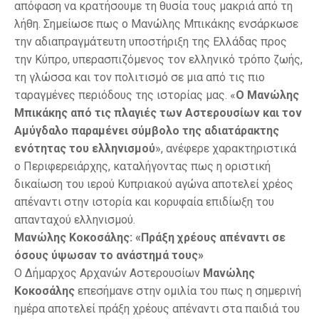
απόφαση να κρατήσουμε τη θυσία τους μακριά από τη
λήθη. Σημείωσε πως ο Μανώλης Μπικάκης ενσάρκωσε
την αδιαπραγμάτευτη υποστήριξη της Ελλάδας προς
την Κύπρο, υπερασπιζόμενος τον ελληνικό τρόπο ζωής,
τη γλώσσα και τον πολιτισμό σε μια από τις πιο
ταραγμένες περιόδους της ιστορίας μας. «
Ο Μανώλης
Μπικάκης από τις πλαγιές των Αστερουσίων και τον
Αμύγδαλο παραμένει σύμβολο της αδιατάρακτης
ενότητας του ελληνισμού
», ανέφερε χαρακτηριστικά
ο Περιφερειάρχης, καταλήγοντας πως η οριστική
δικαίωση του ιερού Κυπριακού αγώνα αποτελεί χρέος
απέναντι στην ιστορία και κορυφαία επιδίωξη του
απανταχού ελληνισμού.
Μανώλης Κοκοσάλης: «Πράξη χρέους απέναντι σε
όσους ύψωσαν το ανάστημά τους»
Ο Δήμαρχος Αρχανών Αστερουσίων
Μανώλης
Κοκοσάλης
επεσήμανε στην ομιλία του πως η σημερινή
ημέρα αποτελεί πράξη χρέους απέναντι στα παιδιά του