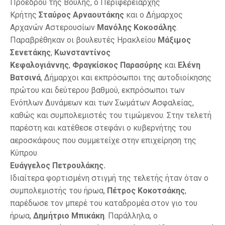
Προέδρου της Βουλής, ο Περιφερειάρχης
Κρήτης
Σταύρος Αρναουτάκης
και ο Δήμαρχος
Αρχανών Αστερουσίων
Μανόλης Κοκοσάλης
.
Παραβρέθηκαν οι βουλευτές Ηρακλείου
Μάξιμος
Σενετάκης
,
Κωνσταντίνος
Κεφαλογιάννης
,
Φραγκίσκος Παρασύρης
και
Ελένη
Βατσινά
, Δήμαρχοι και εκπρόσωποι της αυτοδιοίκησης
πρώτου και δεύτερου βαθμού, εκπρόσωποι των
Ενόπλων Δυνάμεων και των Σωμάτων Ασφαλείας,
καθώς και συμπολεμιστές του τιμώμενου. Στην τελετή
παρέστη και κατέθεσε στεφάνι ο κυβερνήτης του
αεροσκάφους που συμμετείχε στην επιχείρηση της
Κύπρου
Ευάγγελος Πετρουλάκης.
Ιδιαίτερα φορτισμένη στιγμή της τελετής ήταν όταν ο
συμπολεμιστής του ήρωα,
Πέτρος Κοκοτσάκης
,
παρέδωσε τον μπερέ του καταδρομέα στον γιο του
ήρωα,
Δημήτριο Μπικάκη
. Παράλληλα, ο