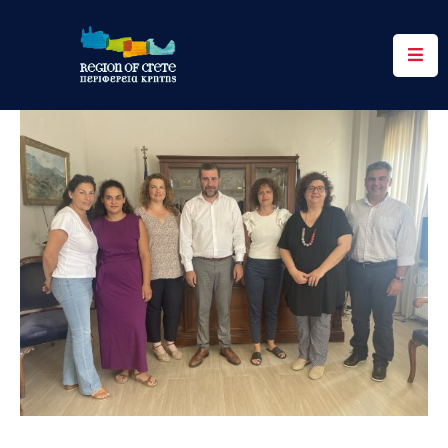
Περιφέρεια
Ενημέρωση
Έργα
&
Δράσεις
Ψηφιακές
Υπηρεσίες
Επικοινωνία