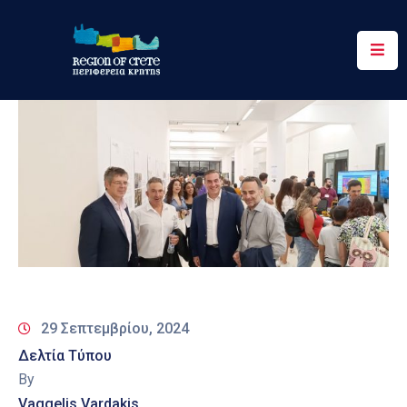
Περιφέρεια
Ενημέρωση
Έργα
&
Δράσεις
Ψηφιακές
Υπηρεσίες
Επικοινωνία
29 Σεπτεμβρίου, 2024
Δελτία Τύπου
By
Vaggelis Vardakis