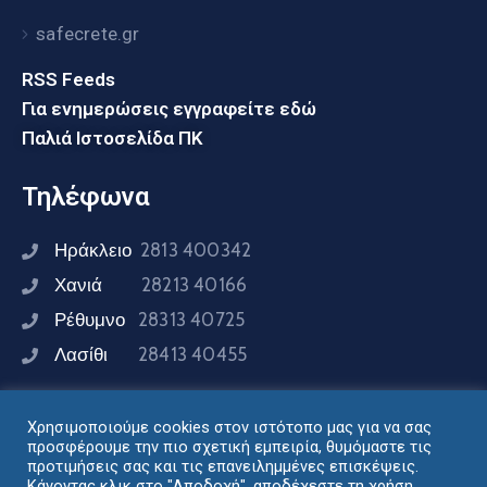
safecrete.gr
RSS Feeds
Για ενημερώσεις εγγραφείτε εδώ
Παλιά Ιστοσελίδα ΠΚ
Τηλέφωνα
Ηράκλειο
2813 400342
Χανιά
28213 40166
Ρέθυμνο
28313 40725
Λασίθι
28413 40455
Χρησιμοποιούμε cookies στον ιστότοπο μας για να σας
Συνδεθείτε μαζί μας
προσφέρουμε την πιο σχετική εμπειρία, θυμόμαστε τις
προτιμήσεις σας και τις επανειλημμένες επισκέψεις.
Κάνοντας κλικ στο "Αποδοχή", αποδέχεστε τη χρήση