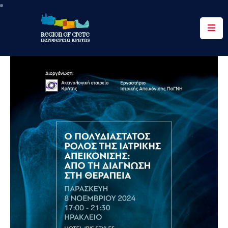
Περιφέρεια
Ενημέρωση
Έργα
&
Δράσεις
Ψηφιακές
Υπηρεσίες
Επικοινωνία