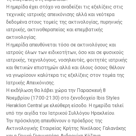
Η ημερίδα έχει στόχο να αναδείξει τις εξελίξεις στις
τεχνικές ιατρικής απεικόνισης αλλά και νεότερα
δεδομένα στους τομείς της ακτινολογίας, πυρηνικής
ιατρικής, ακτινοθεραπείας και επεμβατικής
ακτινολογίας.
Η ημερίδα απευθύνεται τόσο σε ακτινολόγους και
ιατρούς όλων των ειδικοτήτων, όσο και σε φυσικούς
ιατρικής, τεχνολόγους, νοσηλευτές, φοιτητές ιατρικής
και θετικών επιστημών αλλά και όλους όσους θέλουν
να γνωρίσουν καλύτερα τις εξελίξεις στον τομέα της
Ιατρικής Απεικόνισης.
Η εκδήλωση θα λάβει χώρα την Παρασκευή 8
Νοεμβρίου (17:00-21:30) στο ξενοδοχείο Ibis Styles
Heraklion Central με ελεύθερη είσοδο. Η ημερίδα τελεί
υπό την αιγίδα του Ιατρικού Συλλόγου Ηρακλείου.
Την πρόσκληση απευθύνουν ο πρόεδρος της
Ακτινολογικής Εταιρείας Κρήτης Νικόλαος Γαλανάκης
και η Γενική Γραμματέας Ανδρονίκη Κόζανα