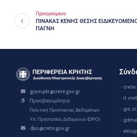
Προηγούμενο
ΠΙΝΑΚΑΣ ΚΕΝΗΣ ΘΕΣΗΣ ΕΙΔΙΚΕΥΟΜΕΝΟ
ΠΑΓΝΗ
Σύνδε
crete
gram.pkr@crete.gov.gr
it.cre
Προσβασιμότητα
gis.c
Πολιτική Προστασίας Δεδομένων
Υπ. Προστασίας Δεδομένων (DPO)
gdme.
dpo@crete.gov.gr
eklog