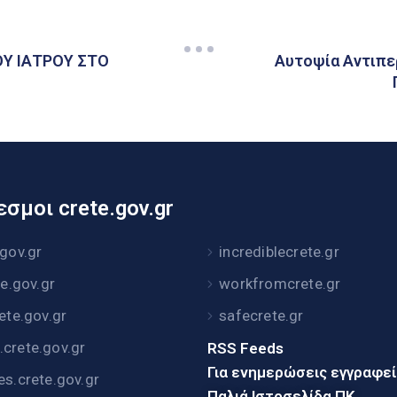
Υ ΙΑΤΡΟΥ ΣΤΟ
Αυτοψία Αντιπε
σμοι crete.gov.gr
.gov.gr
incrediblecrete.gr
te.gov.gr
workfromcrete.gr
rete.gov.gr
safecrete.gr
crete.gov.gr
RSS Feeds
Για ενημερώσεις εγγραφε
es.crete.gov.gr
Παλιά Ιστοσελίδα ΠΚ