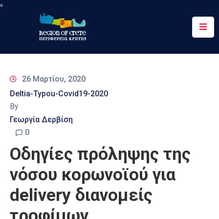
Περιφέρεια
Ενημέρωση
26 Μαρτίου, 2020
Έργα
Deltia-Typou-Covid19-2020
&
By
Δράσεις
Γεωργία Δερβίση
Ψηφιακές
0
Υπηρεσίες
Οδηγίες πρόληψης της
Επικοινωνία
νόσου κορωνοϊού για
delivery διανομείς
τροφίμων