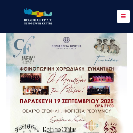
Περιφέρεια
Ενημέρωση
Έργα
&
Δράσεις
Ψηφιακές
Υπηρεσίες
Επικοινωνία