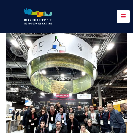
Περιφέρεια
Ενημέρωση
Έργα
&
Δράσεις
Ψηφιακές
Υπηρεσίες
Επικοινωνία