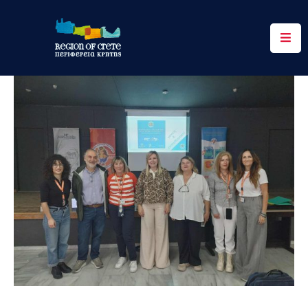
Περιφέρεια
Ενημέρωση
Έργα
&
Δράσεις
Ψηφιακές
Υπηρεσίες
Επικοινωνία