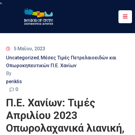
Περιφέρεια
Ενημέρωση
5 Μαΐου, 2023
Έργα
Uncategorized
Μέσες Τιμές Πετρελαιοειδών και
‚
&
Οπωροκηπευτικών Π.Ε. Χανίων
Δράσεις
By
Ψηφιακές
periklis
Υπηρεσίες
0
Π.Ε. Χανίων: Τιμές
Επικοινωνία
Απριλίου 2023
Οπωρολαχανικά λιανική,