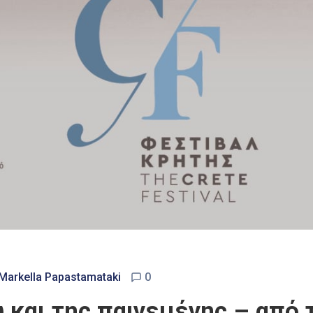
 Markella Papastamataki
0
 και της παινεμένης – από τ