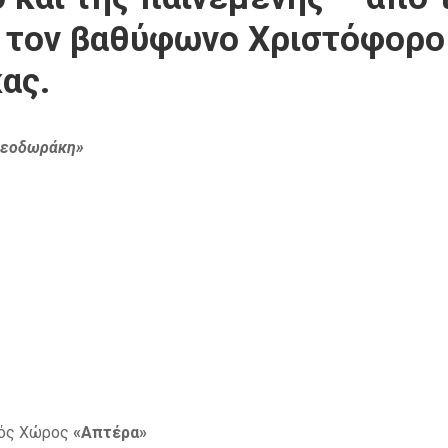
 τον βαθύφωνο Χριστόφορο
ας.
 Θεοδωράκη»
κός Χώρος
«Απτέρα»