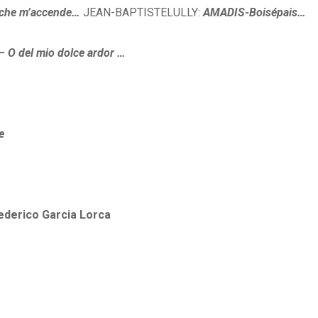
a che m’accende…
JEAN-BAPTISTELULLY:
AMADIS-Boisépais…
 O del mio dolce ardor …
e
ederico Garcia Lorca