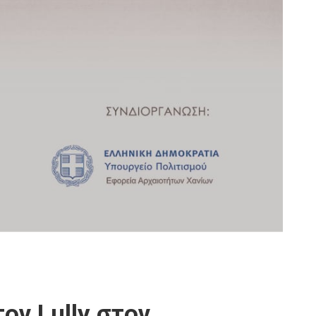
ον Lully στον