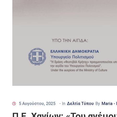
5 Αυγούστου, 2025
- In
Δελτία Τύπου
By
Maria -
Π.Ε. Χανίων: «Του ανέμου