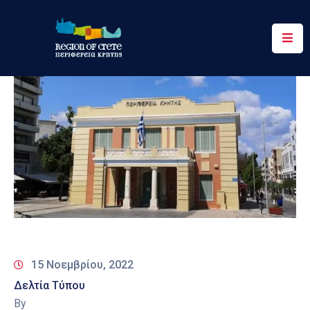
Περιφέρεια
Ενημέρωση
Έργα
&
Δράσεις
Ψηφιακές
Υπηρεσίες
Επικοινωνία
15 Νοεμβρίου, 2022
Δελτία Τύπου
By