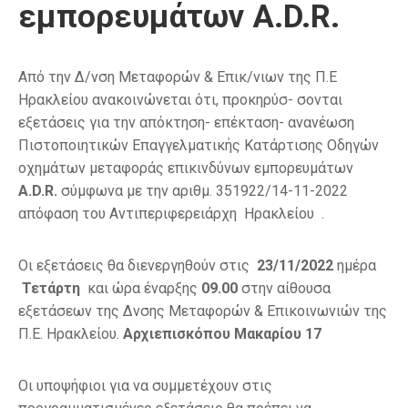
εμπορευμάτων A.D.R.
Από την Δ/νση Μεταφορών & Επικ/νιων της Π.Ε
Ηρακλείου ανακοινώνεται ότι, προκηρύσ- σονται
εξετάσεις για την απόκτηση- επέκταση- ανανέωση
Πιστοποιητικών Επαγγελματικής Κατάρτισης Οδηγών
οχημάτων μεταφοράς επικινδύνων εμπορευμάτων
A
.
D
.
R
.
σύμφωνα με την αριθμ. 351922/14-11-2022
απόφαση του Αντιπεριφερειάρχη Ηρακλείου .
Οι εξετάσεις θα διενεργηθούν στις
23/11/2022
ημέρα
Τετάρτη
και ώρα έναρξης
09.00
στην αίθουσα
εξετάσεων της Δνσης Μεταφορών & Επικοινωνιών της
Π.Ε. Ηρακλείου.
Αρχιεπισκόπου Μακαρίου 17
Οι υποψήφιοι για να συμμετέχουν στις