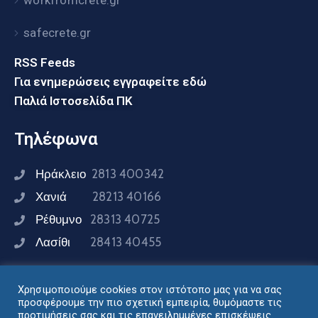
workfromcrete.gr
safecrete.gr
RSS Feeds
Για ενημερώσεις εγγραφείτε εδώ
Παλιά Ιστοσελίδα ΠΚ
Τηλέφωνα
Ηράκλειο
2813 400342
Χανιά
28213 40166
Ρέθυμνο
28313 40725
Λασίθι
28413 40455
Χρησιμοποιούμε cookies στον ιστότοπο μας για να σας
Συνδεθείτε μαζί μας
προσφέρουμε την πιο σχετική εμπειρία, θυμόμαστε τις
προτιμήσεις σας και τις επανειλημμένες επισκέψεις.