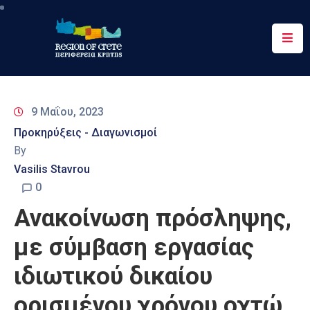
Περιφέρεια
Ενημέρωση
9 Μαΐου, 2023
Έργα
Προκηρύξεις - Διαγωνισμοί
&
By
Δράσεις
Vasilis Stavrou
Ψηφιακές
0
Υπηρεσίες
Ανακοίνωση πρόσληψης,
Επικοινωνία
με σύμβαση εργασίας
ιδιωτικού δικαίου
ορισμένου χρόνου οχτώ