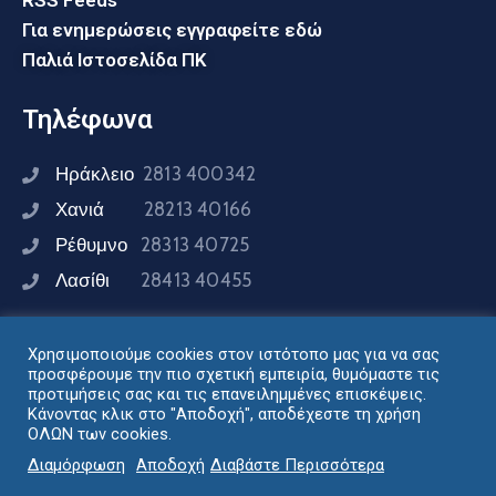
RSS Feeds
Για ενημερώσεις εγγραφείτε εδώ
Παλιά Ιστοσελίδα ΠΚ
Τηλέφωνα
Ηράκλειο
2813 400342
Χανιά
28213 40166
Ρέθυμνο
28313 40725
Λασίθι
28413 40455
Χρησιμοποιούμε cookies στον ιστότοπο μας για να σας
Συνδεθείτε μαζί μας
προσφέρουμε την πιο σχετική εμπειρία, θυμόμαστε τις
προτιμήσεις σας και τις επανειλημμένες επισκέψεις.
Κάνοντας κλικ στο "Αποδοχή", αποδέχεστε τη χρήση
ΟΛΩΝ των cookies.
Σχεδιασμός - Ανάπτυξη: Διεύθυνση Ηλεκτρονικής
Διαμόρφωση
Αποδοχή
Διαβάστε Περισσότερα
Διακυβέρνησης Περιφέρειας Κρήτης © 2024