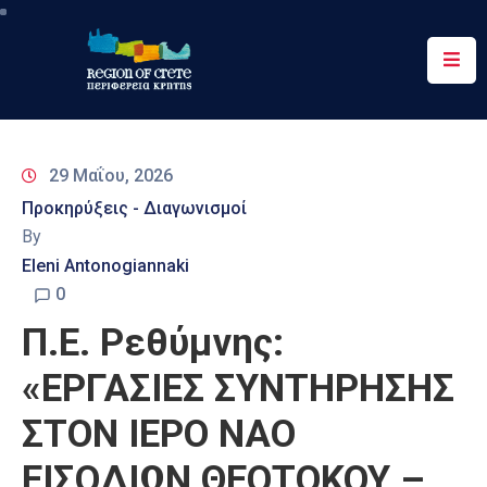
Περιφέρεια
Ενημέρωση
29 Μαΐου, 2026
Έργα
Προκηρύξεις - Διαγωνισμοί
&
By
Δράσεις
Eleni Antonogiannaki
Ψηφιακές
0
Υπηρεσίες
Π.Ε. Ρεθύμνης:
Επικοινωνία
«ΕΡΓΑΣΙΕΣ ΣΥΝΤΗΡΗΣΗΣ
ΣΤΟΝ ΙΕΡΟ ΝΑΟ
ΕΙΣΟΔΙΩΝ ΘΕΟΤΟΚΟΥ –