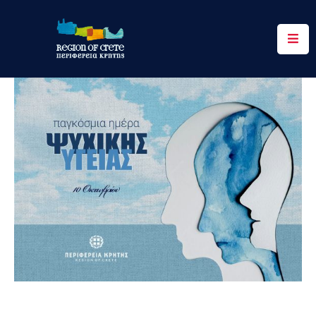
Περιφέρεια
Ενημέρωση
Έργα
&
Δράσεις
Ψηφιακές
Υπηρεσίες
Επικοινωνία