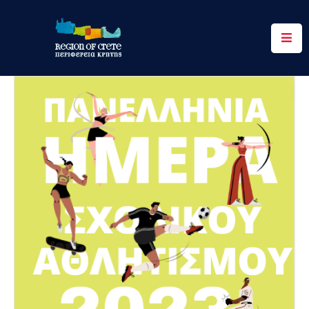
Περιφέρεια
Ενημέρωση
Έργα
&
Δράσεις
Ψηφιακές
Υπηρεσίες
Επικοινωνία