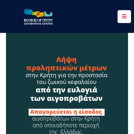
Περιφέρεια
Ενημέρωση
Έργα
&
Δράσεις
Ψηφιακές
Υπηρεσίες
Επικοινωνία