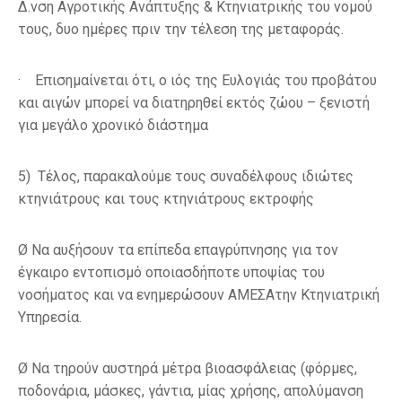
Δ.νση Αγροτικής Ανάπτυξης & Κτηνιατρικής του νομού
τους,
δυο ημέρες πριν την τέλεση της μεταφοράς.
· Επισημαίνεται ότι, ο ιός της Ευλογιάς του προβάτου
και αιγών μπορεί να διατηρηθεί εκτός ζώου – ξενιστή
για μεγάλο χρονικό διάστημα
5)
Τέλος, παρακαλούμε τους συναδέλφους
ιδιώτες
κτηνιάτρους και τους κτηνιάτρους εκτροφής
Ø Να αυξήσουν τα επίπεδα επαγρύπνησης για τον
έγκαιρο εντοπισμό
οποιασδήποτε υποψίας
του
νοσήματος και να ενημερώσουν
ΑΜΕΣΑ
την Κτηνιατρική
Υπηρεσία.
Ø Να τηρούν
αυστηρά μέτρα βιοασφάλειας
(φόρμες,
ποδονάρια, μάσκες, γάντια, μίας χρήσης, απολύμανση