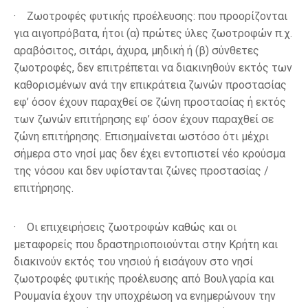
·
Ζωοτροφές φυτικής προέλευσης
:
που προορίζονται
για αιγοπρόβατα, ήτοι (α) πρώτες ύλες ζωοτροφών π.χ.
αραβόσιτος, σιτάρι, άχυρα, μηδική ή (β) σύνθετες
ζωοτροφές, δεν επιτρέπεται να διακινηθούν εκτός των
καθορισμένων ανά την επικράτεια ζωνών προστασίας
εφ’ όσον έχουν παραχθεί σε ζώνη προστασίας ή εκτός
των ζωνών επιτήρησης εφ’ όσον έχουν παραχθεί σε
ζώνη επιτήρησης.
Επισημαίνεται ωστόσο ότι μέχρι
σήμερα στο νησί μας δεν έχει εντοπιστεί νέο κρούσμα
της νόσου και δεν υφίστανται ζώνες προστασίας /
επιτήρησης.
·
Οι επιχειρήσεις ζωοτροφών καθώς και οι
μεταφορείς που δραστηριοποιούνται στην Κρήτη
και
διακινούν εκτός του νησιού ή εισάγουν στο νησί
ζωοτροφές φυτικής προέλευσης από
Βουλγαρία και
Ρουμανία
έχουν την υποχρέωση να ενημερώνουν την