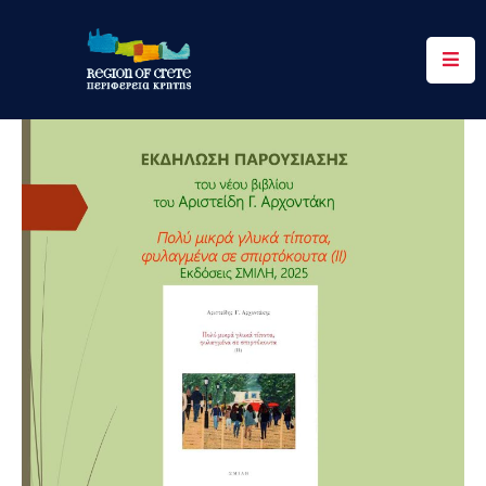
Περιφέρεια
Ενημέρωση
Έργα
&
Δράσεις
Ψηφιακές
Υπηρεσίες
Επικοινωνία