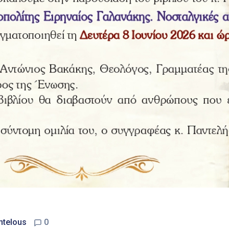
ntelous
0