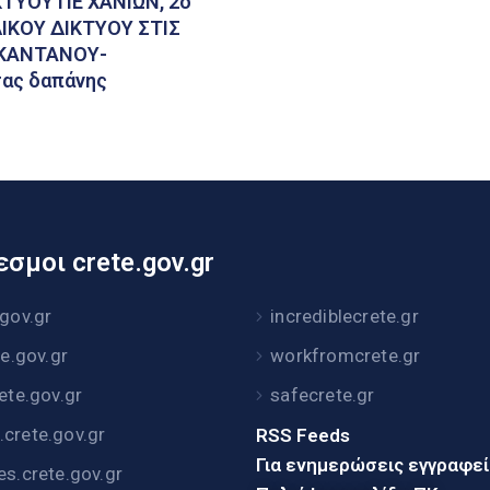
ΤΥΟΥ ΠΕ ΧΑΝΙΩΝ, 2ο
ΙΚΟΥ ΔΙΚΤΥΟΥ ΣΤΙΣ
 ΚΑΝΤΑΝΟΥ-
σας δαπάνης
σμοι crete.gov.gr
.gov.gr
incrediblecrete.gr
te.gov.gr
workfromcrete.gr
rete.gov.gr
safecrete.gr
crete.gov.gr
RSS Feeds
Για ενημερώσεις εγγραφε
es.crete.gov.gr