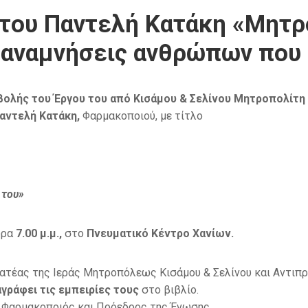
 του Παντελή Κατάκη «Μητρ
 αναμνήσεις ανθρώπων που 
ολής του Έργου του από Κισάμου & Σελίνου Μητροπολίτη 
αντελή Κατάκη,
Φαρμακοποιού, με τίτλο
 του»
ώρα
7.00 μ.μ.,
στο
Πνευματικό Κέντρο Χανίων.
ματέας της Ιεράς Μητροπόλεως Κισάμου & Σελίνου και Αντιπ
γράφει τις εμπειρίες τους
στο βιβλίο.
, Φαρμακοποιός και Πρόεδρος της Ένωσης.