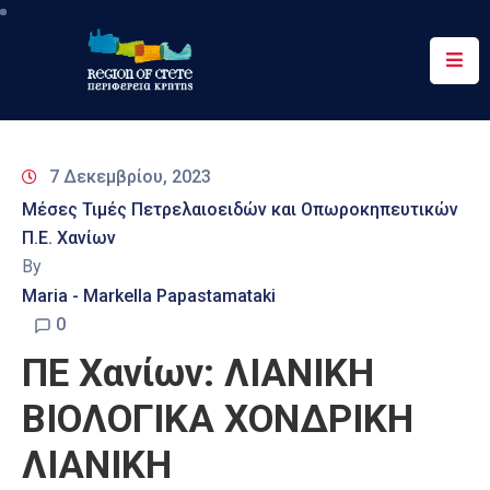
Περιφέρεια
Ενημέρωση
7 Δεκεμβρίου, 2023
Έργα
Μέσες Τιμές Πετρελαιοειδών και Οπωροκηπευτικών
&
Π.Ε. Χανίων
Δράσεις
By
Ψηφιακές
Maria - Markella Papastamataki
Υπηρεσίες
0
ΠΕ Χανίων: ΛΙΑΝΙΚΗ
Επικοινωνία
ΒΙΟΛΟΓΙΚΑ ΧΟΝΔΡΙΚΗ
ΛΙΑΝΙΚΗ