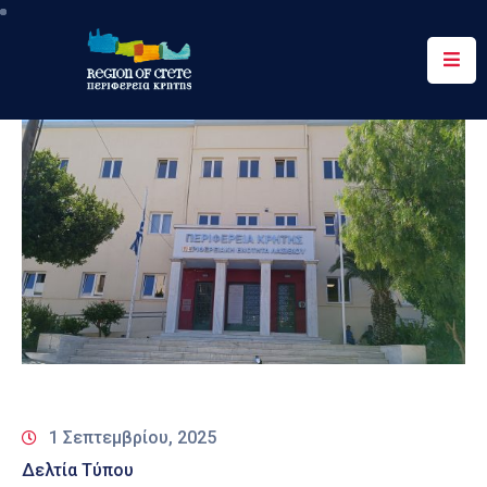
Περιφέρεια
Ενημέρωση
Έργα
&
Δράσεις
Ψηφιακές
Υπηρεσίες
Επικοινωνία
1 Σεπτεμβρίου, 2025
Δελτία Τύπου