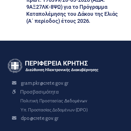
9ΑΞ27ΛΚ-8ΨΩ) για το Πρόγραμμα
Καταπολέμησης του Δάκου της Ελιάς
(Α΄ περίοδος) έτους 2026.
gram.pkr@crete.gov.gr
Προσβασιμότητα
Πολιτική Προστασίας Δεδομένων
Υπ. Προστασίας Δεδομένων (DPO)
dpo@crete.gov.gr