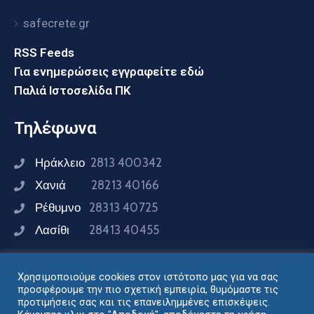
safecrete.gr
RSS Feeds
Για ενημερώσεις εγγραφείτε εδώ
Παλιά Ιστοσελίδα ΠΚ
Τηλέφωνα
Ηράκλειο
2813 400342
Χανιά
28213 40166
Ρέθυμνο
28313 40725
Λασίθι
28413 40455
Χρησιμοποιούμε cookies στον ιστότοπο μας για να σας
Συνδεθείτε μαζί μας
προσφέρουμε την πιο σχετική εμπειρία, θυμόμαστε τις
προτιμήσεις σας και τις επανειλημμένες επισκέψεις.