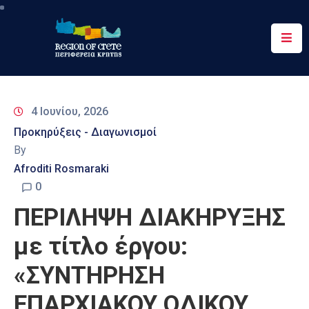
Περιφέρεια
Ενημέρωση
4 Ιουνίου, 2026
Έργα
Προκηρύξεις - Διαγωνισμοί
&
By
Δράσεις
Afroditi Rosmaraki
Ψηφιακές
0
Υπηρεσίες
ΠΕΡΙΛΗΨΗ ΔΙΑΚΗΡΥΞΗΣ
Επικοινωνία
με τίτλο έργου:
«ΣΥΝΤΗΡΗΣΗ
ΕΠΑΡΧΙΑΚΟΥ ΟΔΙΚΟΥ