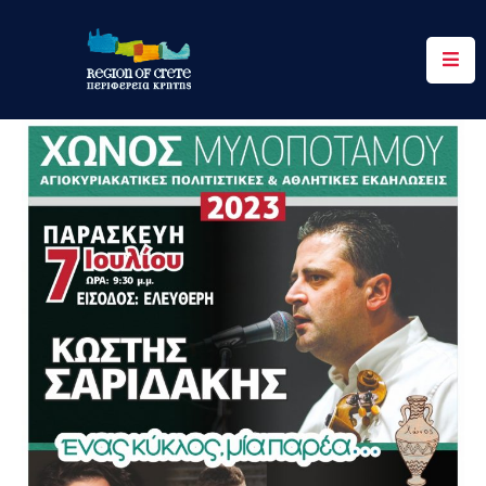
Περιφέρεια
Ενημέρωση
Έργα
&
Δράσεις
Ψηφιακές
Υπηρεσίες
Επικοινωνία