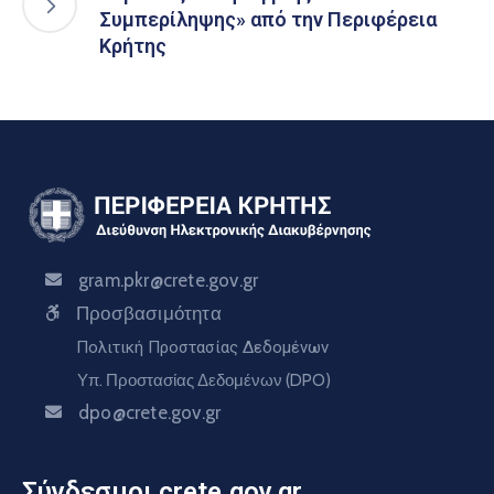
Συμπερίληψης» από την Περιφέρεια
Κρήτης
gram.pkr@crete.gov.gr
Προσβασιμότητα
Πολιτική Προστασίας Δεδομένων
Υπ. Προστασίας Δεδομένων (DPO)
dpo@crete.gov.gr
Σύνδεσμοι crete.gov.gr