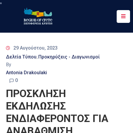
Περιφέρεια
Ενημέρωση
29 Αυγούστου, 2023
Έργα
Δελτία Τύπου
Προκηρύξεις - Διαγωνισμοί
‚
&
By
Δράσεις
Antonia Drakoulaki
Ψηφιακές
0
Υπηρεσίες
ΠΡΟΣΚΛΗΣΗ
Επικοινωνία
ΕΚΔΗΛΩΣΗΣ
ΕΝΔΙΑΦΕΡΟΝΤΟΣ ΓΙΑ
ΑΝΑΒΑΘΜΙΣΗ