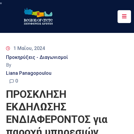
Περιφέρεια
Ενημέρωση
1 Μαΐου, 2024
Έργα
Προκηρύξεις - Διαγωνισμοί
&
By
Δράσεις
Liana Panagopoulou
Ψηφιακές
0
Υπηρεσίες
ΠΡΟΣΚΛΗΣΗ
Επικοινωνία
ΕΚΔΗΛΩΣΗΣ
ΕΝΔΙΑΦΕΡΟΝΤΟΣ για
παροχή υπηρεσιών