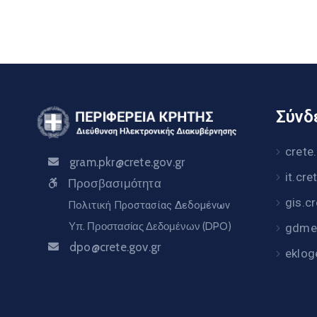
Σύνδε
crete
gram.pkr@crete.gov.gr
it.cre
Προσβασιμότητα
gis.c
Πολιτική Προστασίας Δεδομένων
Υπ. Προστασίας Δεδομένων (DPO)
gdme.
dpo@crete.gov.gr
eklog