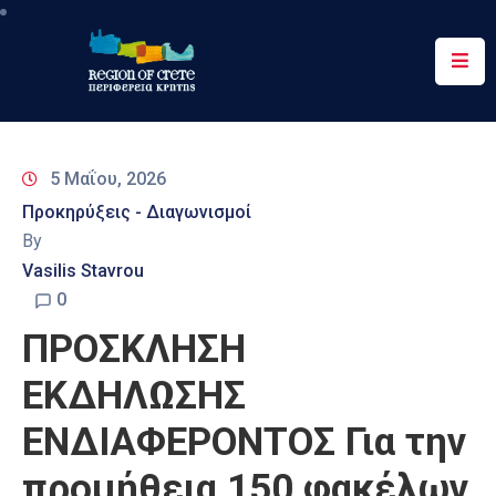
Περιφέρεια
Ενημέρωση
5 Μαΐου, 2026
Έργα
Προκηρύξεις - Διαγωνισμοί
&
By
Δράσεις
Vasilis Stavrou
Ψηφιακές
0
Υπηρεσίες
ΠΡΟΣΚΛΗΣΗ
Επικοινωνία
ΕΚΔΗΛΩΣΗΣ
ΕΝΔΙΑΦΕΡΟΝΤΟΣ Για την
προμήθεια 150 φακέλων