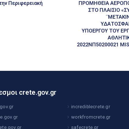
την Περιφερειακή
ΠΡΟΜΗΘΕΙΑ ΑΕΡΟΠΟ
ΣΤΟ ΠΛΑΙΣΙΟ «
¨ΜΕΤΑΚΙΝ
ΥΔΑΤΟΣΦΑΙ
ΥΠΟΕΡΓΟΥ ΤΟΥ ΕΡ
ΑΘΛΗΤΙΚ
2022ΝΠ50200021 MIS
σμοι crete.gov.gr
.gov.gr
incrediblecrete.gr
te.gov.gr
workfromcrete.gr
rete.gov.gr
safecrete.gr