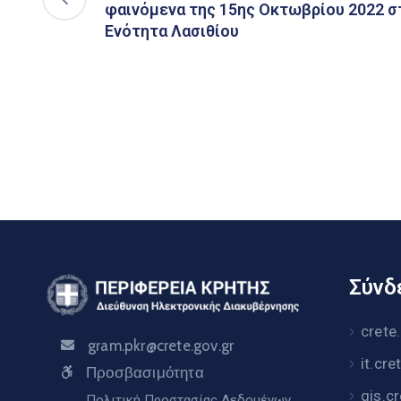
φαινόμενα της 15ης Οκτωβρίου 2022 σ
Ενότητα Λασιθίου
Σύνδε
crete
gram.pkr@crete.gov.gr
it.cre
Προσβασιμότητα
gis.c
Πολιτική Προστασίας Δεδομένων