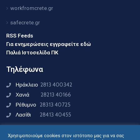
workfromcrete.gr
safecrete.gr
RSS Feeds
Για ενημερώσεις εγγραφείτε εδώ
Παλιά Ιστοσελίδα ΠΚ
Τηλέφωνα
Ηράκλειο
2813 400342
Χανιά
28213 40166
Ρέθυμνο
28313 40725
Λασίθι
28413 40455
Χρησιμοποιούμε cookies στον ιστότοπο μας για να σας
Συνδεθείτε μαζί μας