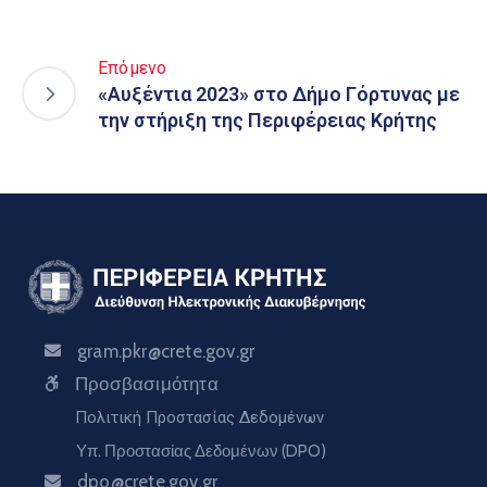
Επόμενο
«Αυξέντια 2023» στο Δήμο Γόρτυνας με
την στήριξη της Περιφέρειας Κρήτης
gram.pkr@crete.gov.gr
Προσβασιμότητα
Πολιτική Προστασίας Δεδομένων
Υπ. Προστασίας Δεδομένων (DPO)
dpo@crete.gov.gr