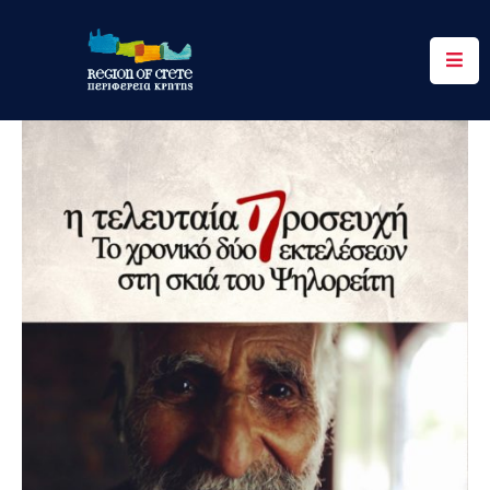
Περιφέρεια
Ενημέρωση
Έργα
&
Δράσεις
Ψηφιακές
Υπηρεσίες
Επικοινωνία